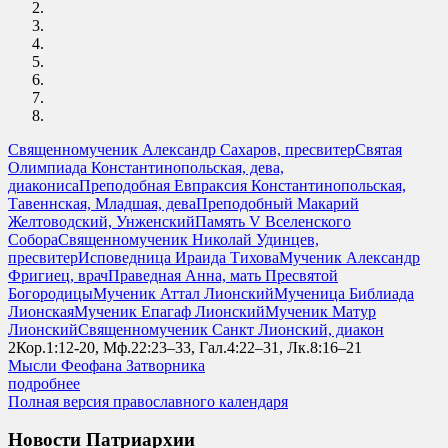
Священномученик Александр Сахаров, пресвитер
Святая
Олимпиада Константинопольская, дева,
диакониса
Преподобная Евпраксия Константинопольская,
Тавеннская, Младшая, дева
Преподобный Макарий
Желтоводский, Унженский
Память V Вселенского
Собора
Священномученик Николай Удинцев,
пресвитер
Исповедница Ираида Тихова
Мученик Александр
Фригиец, врач
Праведная Анна, мать Пресвятой
Богородицы
Мученик Аттал Лионский
Мученица Библиада
Лионская
Мученик Епагаф Лионский
Мученик Матур
Лионский
Священномученик Санкт Лионский, диакон
2Кор.1:12-20, Мф.22:23–33, Гал.4:22–31, Лк.8:16–21
Мысли Феофана Затворника
подробнее
Полная версия православного календаря
Новости Патриархии