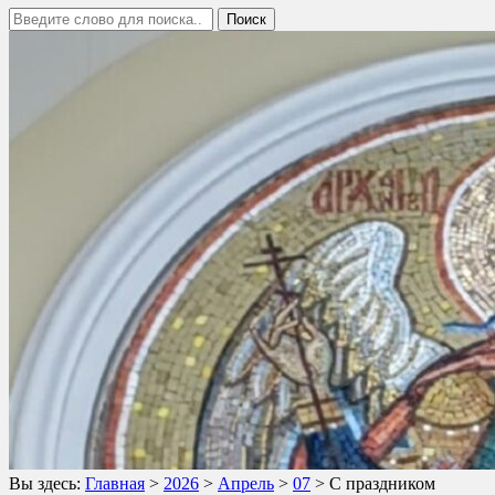
Вы здесь:
Главная
>
2026
>
Апрель
>
07
>
С праздником