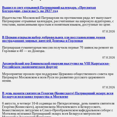
Вышел в свет отрывной Патриарший календарь «Пресвятая
Богородице, спаси нас!» на 2027 год
Издательство Московской Патриархии на протяжении ряда лет выпускает
Патриаршие отрывные календари, рассчитанные на широкую аудиторию, с
текстами, написанными простым и понятным языком, доступные по цене.
07.8.2026
В Церкви открыли набор добровольцев для восстановления домов
пострадавших мирных жителей Донецка и Горловки
Патриаршая гуманитарная миссия получила первые 70 заявок на ремонт из
Горловки и 40 — из Донецка.
07.8.2026
Архиерейский хор Бишкекской епархии выступил на VIII Кыргызско-
Российском экономическом форуме
Мероприятие прошло при поддержке Церковно-общественного совета при
Патриархе Московском и всея Руси по развитию русского церковного
пения.
07.8.2026
В день памяти святителя Георгия (Конисского) Патриарший экзарх всея
Беларуси возглавил торжества в Могилеве
6 августа, в четверг 10-й седмицы по Пятидесятнице, день памяти святителя
Георгия (Конисского), архиепископа Могилевского и Белорусского,
Божественную литургию в Спасо-Преображенском кафедральном соборе г.
Могилева возглавил Патриарший экзарх всея Беларуси митрополит
Минский и Заславский Вениамин.