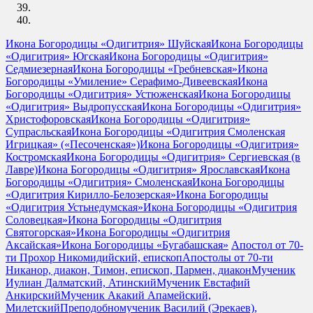
Икона Богородицы «Одигитрия» Шуйская
Икона Богородицы
«Одигитрия» Югская
Икона Богородицы «Одигитрия»
Седмиезерная
Икона Богородицы «Гребневская»
Икона
Богородицы «Умиление» Серафимо-Дивеевская
Икона
Богородицы «Одигитрия» Устюженская
Икона Богородицы
«Одигитрия» Выдропусская
Икона Богородицы «Одигитрия»
Христофоровская
Икона Богородицы «Одигитрия»
Супрасльская
Икона Богородицы «Одигитрия Смоленская
Игрицкая» («Песоченская»)
Икона Богородицы «Одигитрия»
Костромская
Икона Богородицы «Одигитрия» Сергиевская (в
Лавре)
Икона Богородицы «Одигитрия» Ярославская
Икона
Богородицы «Одигитрия» Смоленская
Икона Богородицы
«Одигитрия Кирилло-Белозерская»
Икона Богородицы
«Одигитрия Устьнедумская»
Икона Богородицы «Одигитрия
Соловецкая»
Икона Богородицы «Одигитрия
Святогорская»
Икона Богородицы «Одигитрия
Аксайская»
Икона Богородицы «Бугабашская»
Апостол от 70-
ти Прохор Никомидийский, епископ
Апостолы от 70-ти
Никанор, диакон, Тимон, епископ, Пармен, диакон
Мученик
Иулиан Далматский, Атинский
Мученик Евстафий
Анкирский
Мученик Акакий Апамейский,
Милетский
Преподобномученик Василий (Эрекаев),