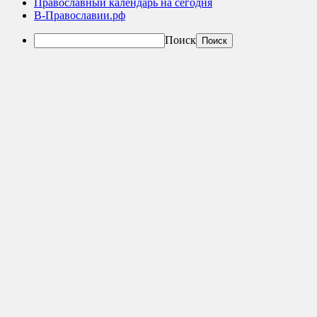
Православный календарь на сегодня
В-Православии.рф
Поиск