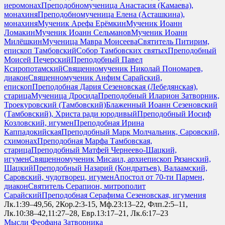
иеромонах
Преподобномученица Анастасия (Камаева),
монахиня
Преподобномученица Елена (Асташкина),
монахиня
Мученик Арефа Ерёмкин
Мученик Иоанн
Ломакин
Мученик Иоанн Сельманов
Мученик Иоанн
Милёшкин
Мученица Мавра Моисеева
Святитель Питирим,
епископ Тамбовский
Собор Тамбовских святых
Преподобный
Моисей Печерский
Преподобный Павел
Ксиропотамский
Священномученик Николай Пономарев,
диакон
Священномученик Анфим Сарайский,
епископ
Преподобная Дария Сезеновская (Лебедянская),
старица
Мученица Дросида
Преподобный Иларион Затворник,
Троекуровский (Тамбовский)
Блаженный Иоанн Сезеновский
(Тамбовский), Христа ради юродивый
Преподобный Иосиф
Козловский, игумен
Преподобная Ирина
Каппадокийская
Преподобный Марк Молчальник, Саровский,
схимонах
Преподобная Марфа Тамбовская,
старица
Преподобный Матфей Чернеево-Шацкий,
игумен
Священномученик Мисаил, архиепископ Рязанский,
Шацкий
Преподобный Назарий (Кондратьев), Валаамский,
Саровский, чудотворец, игумен
Апостол от 70-ти Пармен,
диакон
Святитель Серапион, митрополит
Сарайский
Преподобная Серафима Сезеновская, игумения
Лк.1:39–49,56, 2Кор.2:3-15, Мф.23:13–22, Флп.2:5–11,
Лк.10:38–42,11:27–28, Евр.13:17–21, Лк.6:17–23
Мысли Феофана Затворника