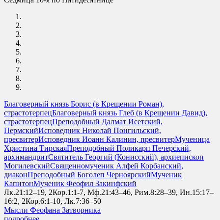
Благоверный князь Борис (в Крещении Роман),
страстотерпец
Благоверный князь Глеб (в Крещении Давид),
страстотерпец
Преподобный Далмат Исетский,
Пермский
Исповедник Николай Понгильский,
пресвитер
Исповедник Иоанн Калинин, пресвитер
Мученица
Христина Тирская
Преподобный Поликарп Печерский,
архимандрит
Святитель Георгий (Конисский), архиепископ
Могилевский
Священномученик Алфей Корбанский,
диакон
Преподобный Боголеп Черноярский
Мученик
Капитон
Мученик Феофил Закинфский
Лк.21:12–19, 2Кор.1:1-7, Мф.21:43–46, Рим.8:28–39, Ин.15:17–
16:2, 2Кор.6:1-10, Лк.7:36–50
Мысли Феофана Затворника
подробнее