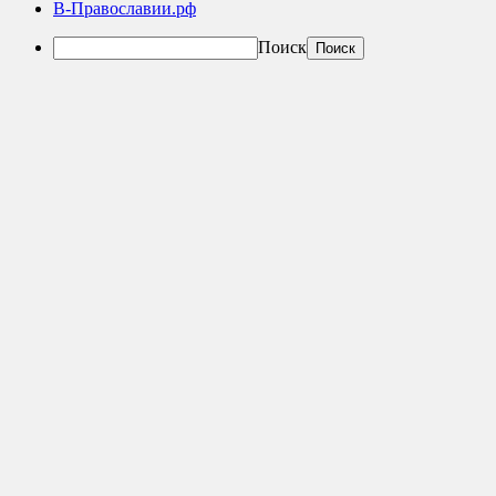
В-Православии.рф
Поиск